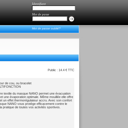
Identifiant
Mot de passe
Mot de passe oublié?
Public : 14.4 € TTC
ur de cou, ou bracelet
MULTIFONCTION
fibre textile du masque NANO permet une évacuation
e et une évaporation optimale. Même mouillée elle offre
é et un effet thermorégulateur accru. Avec son confort
sque NANO vous protège efficacement contre le
 la pratique de toutes vos activités sportives.