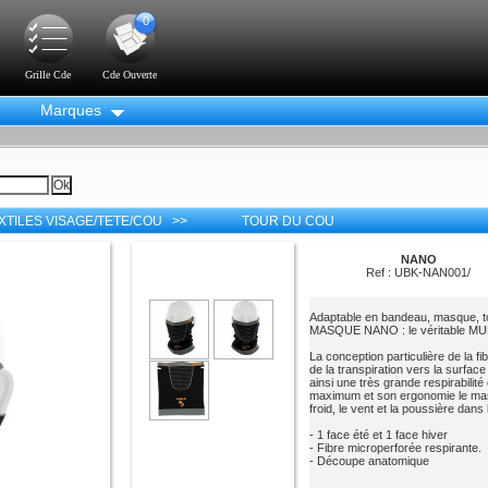
0
Grille Cde
Cde Ouverte
Marques
XTILES VISAGE/TETE/COU >>
TOUR DU COU
NANO
Ref : UBK-NAN001/
Adaptable en bandeau, masque, to
MASQUE NANO : le véritable 
La conception particulière de la 
de la transpiration vers la surfac
ainsi une très grande respirabilit
maximum et son ergonomie le ma
froid, le vent et la poussière dans
- 1 face été et 1 face hiver
- Fibre microperforée respirante.
- Découpe anatomique