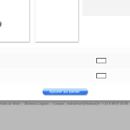
rales de Vente
-
Mentions Légales
- Contact : milesdriver@hotmail.fr / +33 4 98 07 43 06