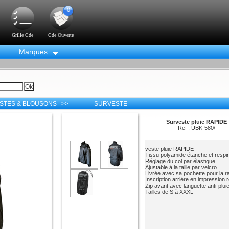
0
Grille Cde
Cde Ouverte
Marques
STES & BLOUSONS >>
SURVESTE
Surveste pluie RAPIDE
Ref : UBK-580/
veste pluie RAPIDE
Tissu polyamide étanche et respi
Réglage du col par élastique
Ajustable à la taille par velcro
Livrée avec sa pochette pour la r
Inscription arrière en impression 
Zip avant avec languette anti-plui
Tailles de S à XXXL