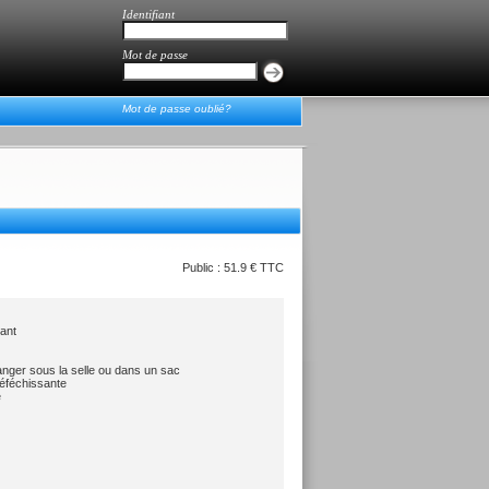
Identifiant
Mot de passe
Mot de passe oublié?
Public : 51.9 € TTC
rant
anger sous la selle ou dans un sac
réféchissante
e