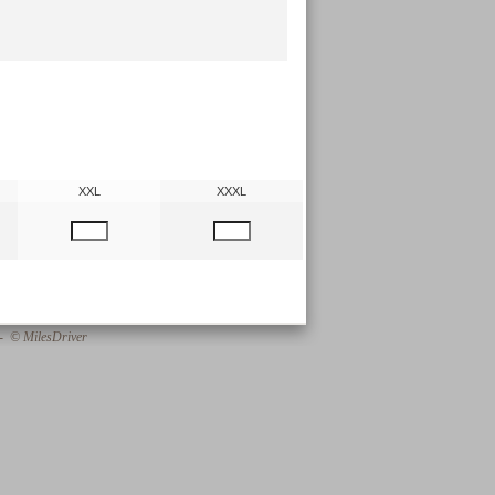
XXL
XXXL
 - © MilesDriver