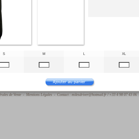
S
M
L
XL
rales de Vente
-
Mentions Légales
- Contact : milesdriver@hotmail.fr / +33 4 98 07 43 06