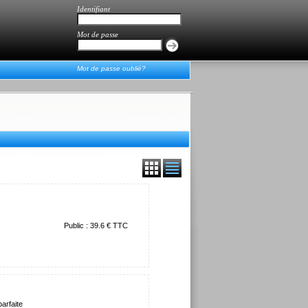
Identifiant
Mot de passe
Mot de passe oublié?
Public : 39.6 € TTC
arfaite