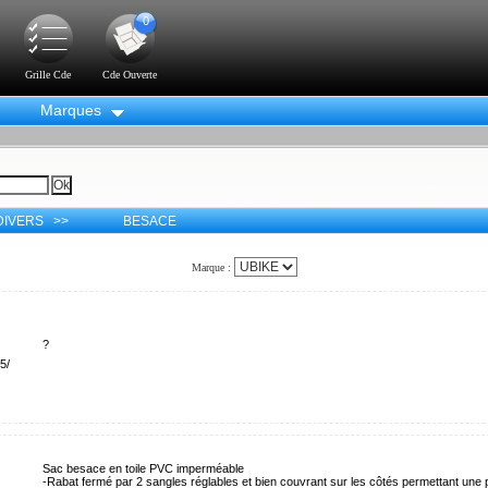
0
Grille Cde
Cde Ouverte
Marques
DIVERS >>
BESACE
Marque :
?
5/
Sac besace en toile PVC imperméable
-Rabat fermé par 2 sangles réglables et bien couvrant sur les côtés permettant une p